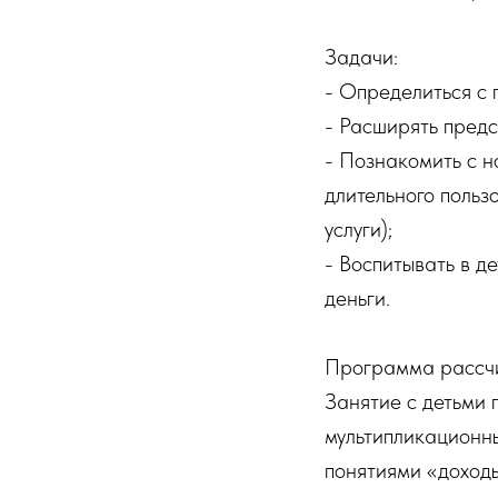
Задачи:
- Определиться с 
- Расширять предс
- Познакомить с н
длительного польз
услуги);
- Воспитывать в д
деньги.
Программа рассчит
Занятие с детьми 
мультипликационн
понятиями «доходы