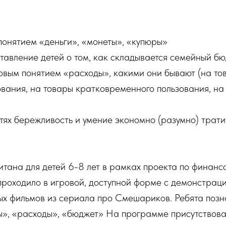
понятием «деньги», «монеты», «купюры»
тавление детей о том, как складывается семейный бю
овым понятием «расходы», какими они бывают (на то
ования, на товары кратковременного пользования, на
етях бережливость и умение экономно (разумно) трати
ана для детей 6-8 лет в рамках проекта по финанс
проходило в игровой, доступной форме с демонстрац
ых фильмов из сериала про Смешариков. Ребята позн
», «расходы», «бюджет» На программе присутствовал