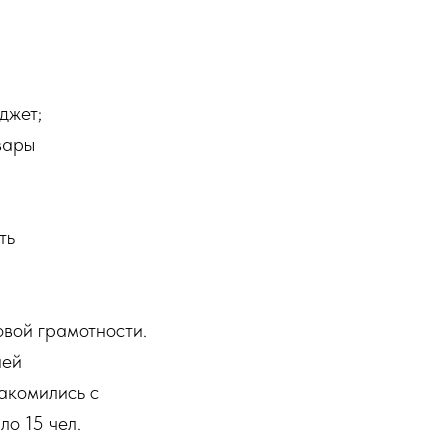
джет;
вары
ть
овой грамотности.
ией
акомились с
о 15 чел.