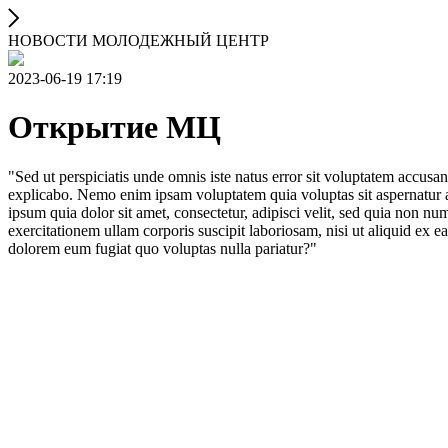
НОВОСТИ МОЛОДЕЖНЫЙ ЦЕНТР
2023-06-19 17:19
Открытие МЦ
"Sed ut perspiciatis unde omnis iste natus error sit voluptatem accusa
explicabo. Nemo enim ipsam voluptatem quia voluptas sit aspernatur a
ipsum quia dolor sit amet, consectetur, adipisci velit, sed quia no
exercitationem ullam corporis suscipit laboriosam, nisi ut aliquid ex 
dolorem eum fugiat quo voluptas nulla pariatur?"