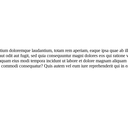
ntium doloremque laudantium, totam rem aperiam, eaque ipsa quae ab illo i
ut odit aut fugit, sed quia consequuntur magni dolores eos qui ratione
n numquam eius modi tempora incidunt ut labore et dolore magnam aliqua
ea commodi consequatur? Quis autem vel eum iure reprehenderit qui in ea