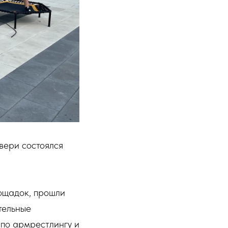
вери состоялся
ощадок, прошли
тельные
 по армрестлингу и