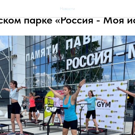
культурника в Мультимеди
Новости
ском парке «Россия - Моя и