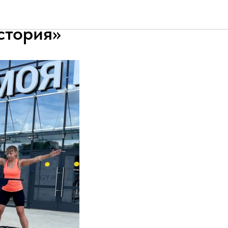
йном
стория»