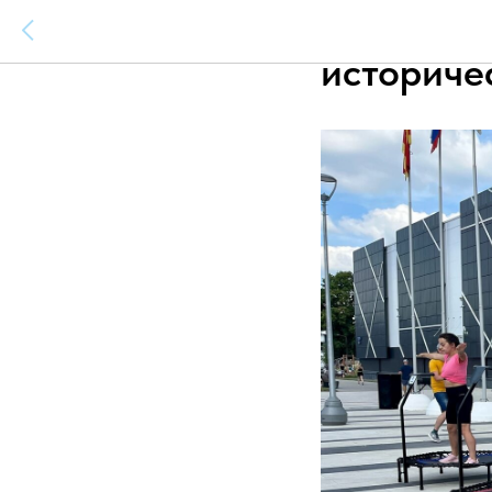
День физ
историче